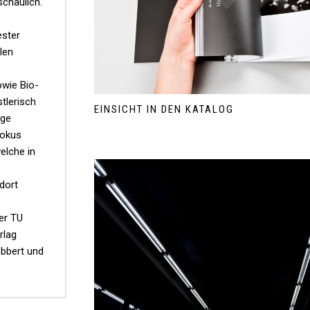
chaulich.
ster
len
wie Bio-
tlerisch
EINSICHT IN DEN KATALOG
ige
Fokus
elche in
dort
der TU
rlag
obbert und