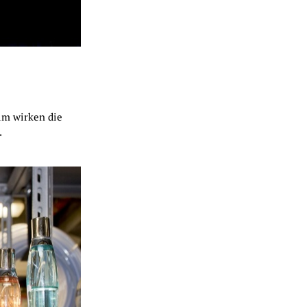
lm wirken die
.