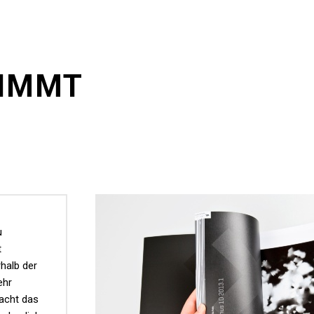
TIMMT
u
t
halb der
ehr
macht das